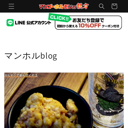
コンテ
ー
ンツに
進む
ト
マンホルblog